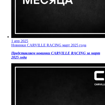
1 апр 2025
Новинки CARVILLE RACING март 2025 года
Представляем новинки CARVILLE RACING за март
2025 года