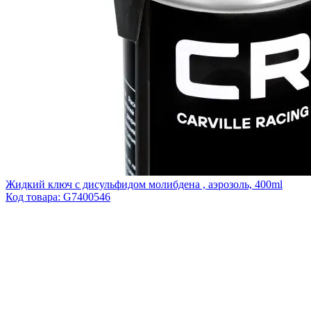
Жидкий ключ с дисульфидом молибдена , аэрозоль, 400ml
Код товара:
G7400546