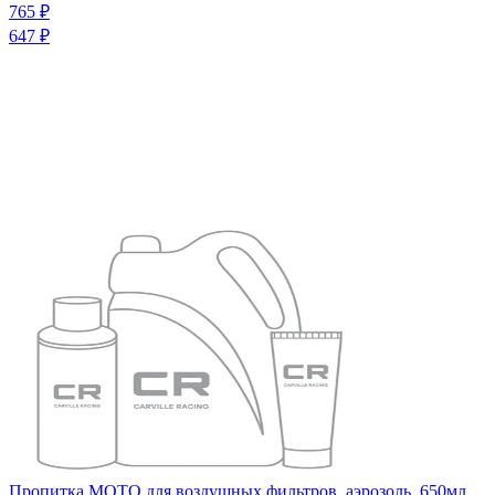
765 ₽
647 ₽
Пропитка МОТО для воздушных фильтров, аэрозоль, 650мл