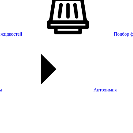
х.жидкостей
Подбор ф
ы
Автохимия