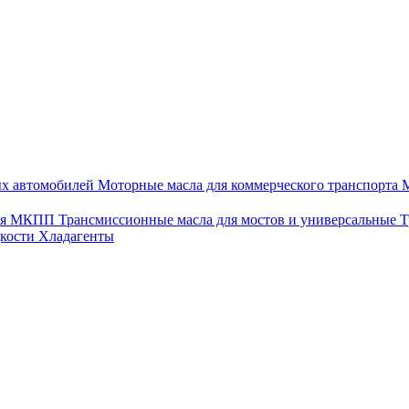
ых автомобилей
Моторные масла для коммерческого транспорта
М
для МКПП
Трансмиссионные масла для мостов и универсальные
Т
дкости
Хладагенты