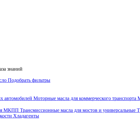
аза знаний
асло
Подобрать фильтры
ых автомобилей
Моторные масла для коммерческого транспорта
М
для МКПП
Трансмиссионные масла для мостов и универсальные
Т
дкости
Хладагенты