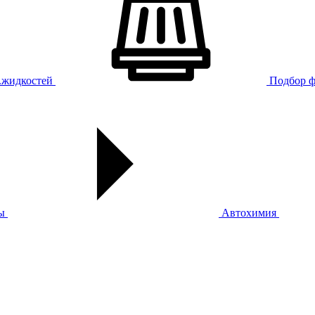
х.жидкостей
Подбор ф
ы
Автохимия