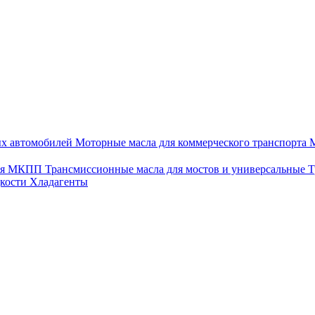
ых автомобилей
Моторные масла для коммерческого транспорта
М
для МКПП
Трансмиссионные масла для мостов и универсальные
Т
дкости
Хладагенты