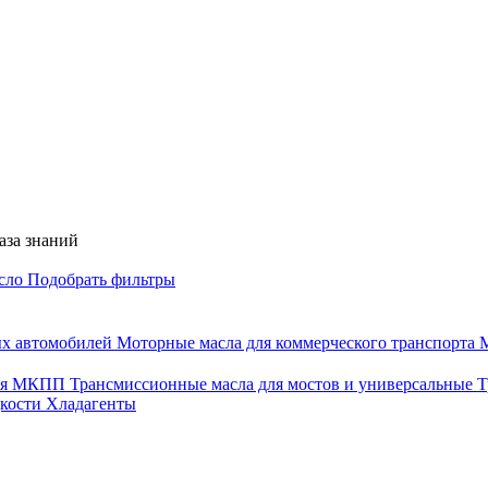
аза знаний
асло
Подобрать фильтры
ых автомобилей
Моторные масла для коммерческого транспорта
М
для МКПП
Трансмиссионные масла для мостов и универсальные
Т
дкости
Хладагенты