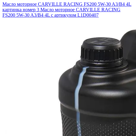
Масло моторное CARVILLE RACING FS200 5W-30 A3/B4 4L
картинка номер 3
Масло моторное CARVILLE RACING
FS200 5W-30 A3/B4 4L с артикулом L1D00407