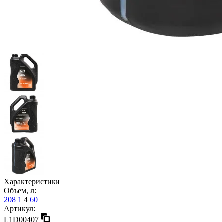
Характеристики
Объем, л:
208
1
4
60
Артикул:
L1D00407