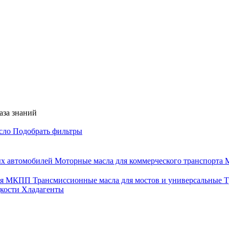
аза знаний
асло
Подобрать фильтры
ых автомобилей
Моторные масла для коммерческого транспорта
М
для МКПП
Трансмиссионные масла для мостов и универсальные
Т
дкости
Хладагенты