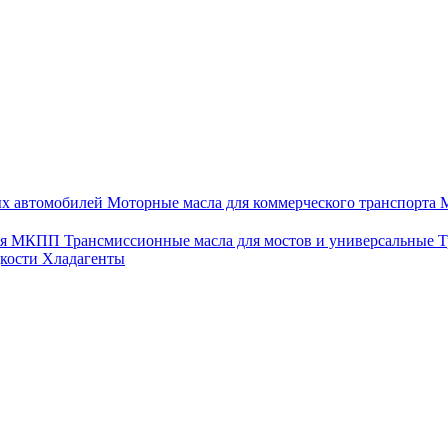
ых автомобилей
Моторные масла для коммерческого транспорта
М
для МКПП
Трансмиссионные масла для мостов и универсальные
Т
дкости
Хладагенты