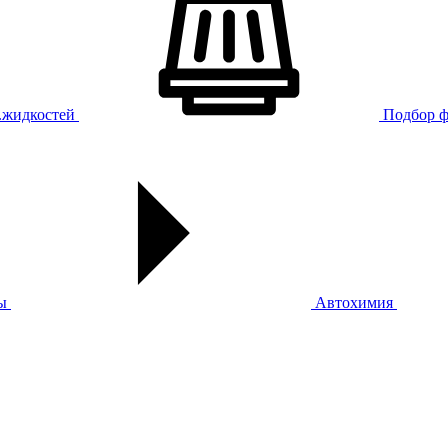
х.жидкостей
Подбор ф
ы
Автохимия