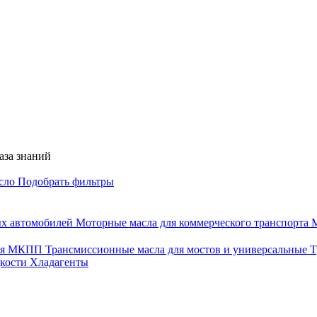
аза знаний
асло
Подобрать фильтры
ых автомобилей
Моторные масла для коммерческого транспорта
М
для МКПП
Трансмиссионные масла для мостов и универсальные
Т
дкости
Хладагенты