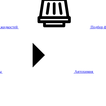
х.жидкостей
Подбор ф
ы
Автохимия