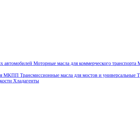
ых автомобилей
Моторные масла для коммерческого транспорта
М
для МКПП
Трансмиссионные масла для мостов и универсальные
Т
дкости
Хладагенты