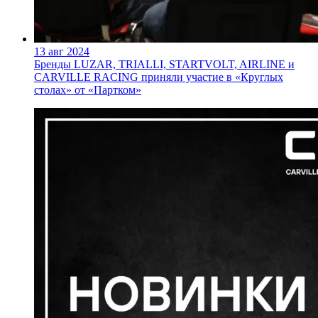
13 авг 2024
Бренды LUZAR, TRIALLI, STARTVOLT, AIRLINE и
CARVILLE RACING приняли участие в «Круглых
столах» от «Партком»