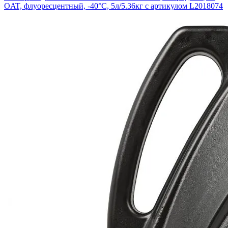
OAT, флуоресцентный, -40°С, 5л/5.36кг с артикулом L2018074