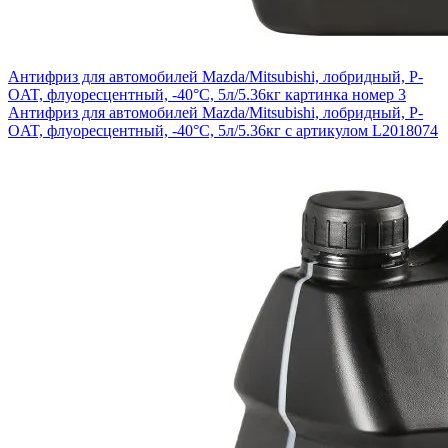
Антифриз для автомобилей Mazda/Mitsubishi, лобридный, P-
OAT, флуоресцентный, -40°С, 5л/5.36кг картинка номер 3
Антифриз для автомобилей Mazda/Mitsubishi, лобридный, P-
OAT, флуоресцентный, -40°С, 5л/5.36кг с артикулом L2018074