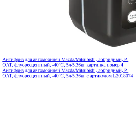
Антифриз для автомобилей Mazda/Mitsubishi, лобридный, P-
OAT, флуоресцентный, -40°С, 5л/5.36кг картинка номер 4
Антифриз для автомобилей Mazda/Mitsubishi, лобридный, P-
OAT, флуоресцентный, -40°С, 5л/5.36кг с артикулом L2018074