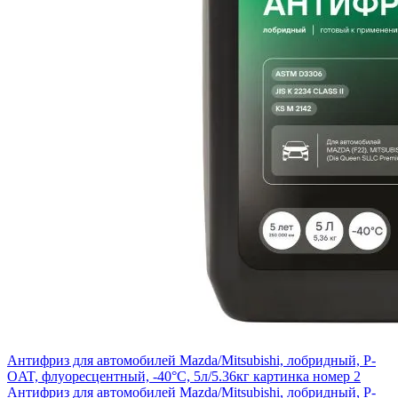
Антифриз для автомобилей Mazda/Mitsubishi, лобридный, P-
OAT, флуоресцентный, -40°С, 5л/5.36кг картинка номер 2
Антифриз для автомобилей Mazda/Mitsubishi, лобридный, P-