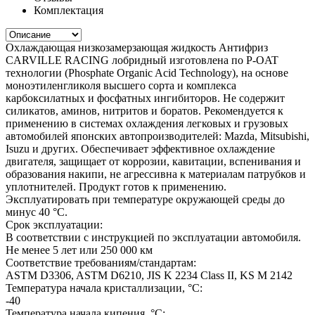
Комплектация
Охлаждающая низкозамерзающая жидкость Антифриз
CARVILLE RACING лобридный изготовлена по Р-OAT
технологии (Phosphate Organic Acid Technology), на основе
моноэтиленгликоля высшего сорта и комплекса
карбоксилатных и фосфатных ингибиторов. Не содержит
силикатов, аминов, нитритов и боратов. Рекомендуется к
применению в системах охлаждения легковых и грузовых
автомобилей японских автопроизводителей: Mazda, Mitsubishi,
Isuzu и других. Обеспечивает эффективное охлаждение
двигателя, защищает от коррозии, кавитации, вспенивания и
образования накипи, не агрессивна к материалам патрубков и
уплотнителей. Продукт готов к применению.
Эксплуатировать при температуре окружающей среды до
минус 40 °С.
Срок эксплуатации:
В соответствии с инструкцией по эксплуатации автомобиля.
Не менее 5 лет или 250 000 км
Соответствие требованиям/стандартам:
ASTM D3306, ASTM D6210, JIS K 2234 Class II, KS M 2142
Температура начала кристаллизации, °С:
-40
Температура начала кипения, °C: