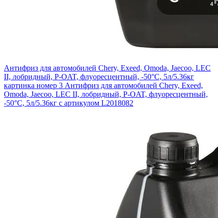
Антифриз для автомобилей Chery, Exeed, Omoda, Jaecoo, LEC
II, лобридный, P-OAT, флуоресцентный, -50°С, 5л/5.36кг
картинка номер 3
Антифриз для автомобилей Chery, Exeed,
Omoda, Jaecoo, LEC II, лобридный, P-OAT, флуоресцентный,
-50°С, 5л/5.36кг с артикулом L2018082