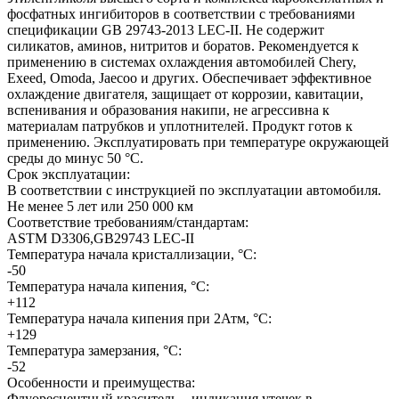
фосфатных ингибиторов в соответствии с требованиями
спецификации GB 29743-2013 LEC-II. Не содержит
силикатов, аминов, нитритов и боратов. Рекомендуется к
применению в системах охлаждения автомобилей Chery,
Exeed, Omoda, Jaecoo и других. Обеспечивает эффективное
охлаждение двигателя, защищает от коррозии, кавитации,
вспенивания и образования накипи, не агрессивна к
материалам патрубков и уплотнителей. Продукт готов к
применению. Эксплуатировать при температуре окружающей
среды до минус 50 °С.
Срок эксплуатации:
В соответствии с инструкцией по эксплуатации автомобиля.
Не менее 5 лет или 250 000 км
Соответствие требованиям/стандартам:
ASTM D3306,GB29743 LEC-II
Температура начала кристаллизации, °С:
-50
Температура начала кипения, °C:
+112
Температура начала кипения при 2Атм, °С:
+129
Температура замерзания, °С:
-52
Особенности и преимущества:
Флуоресцентный краситель – индикация утечек в