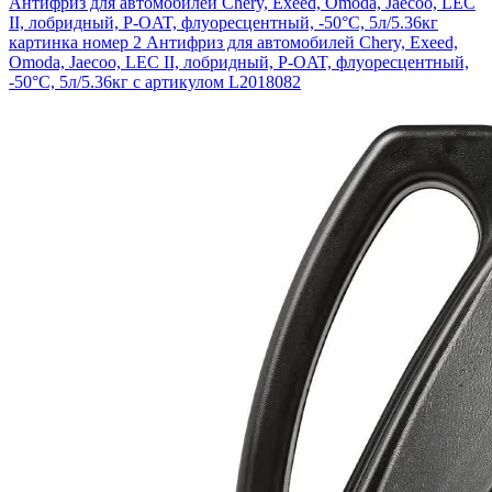
Антифриз для автомобилей Chery, Exeed, Omoda, Jaecoo, LEC
II, лобридный, P-OAT, флуоресцентный, -50°С, 5л/5.36кг
картинка номер 2
Антифриз для автомобилей Chery, Exeed,
Omoda, Jaecoo, LEC II, лобридный, P-OAT, флуоресцентный,
-50°С, 5л/5.36кг с артикулом L2018082