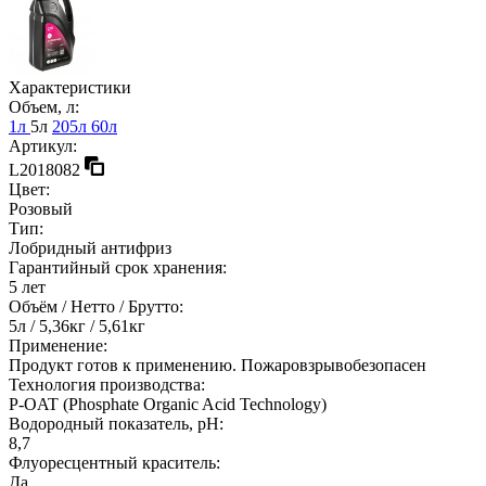
Характеристики
Объем, л:
1л
5л
205л
60л
Артикул:
L2018082
Цвет:
Розовый
Тип:
Лобридный антифриз
Гарантийный срок хранения:
5 лет
Объём / Нетто / Брутто:
5л / 5,36кг / 5,61кг
Применение:
Продукт готов к применению. Пожаровзрывобезопасен
Технология производства:
Р-OAT (Phosphate Organic Acid Technology)
Водородный показатель, рН:
8,7
Флуоресцентный краситель:
Да