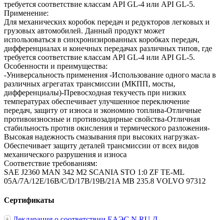
требуется соответствие классам API GL-4 или API GL-5.
Применение:
Для механических коробок передач и редукторов легковых и
грузовых автомобилей. Данный продукт может
использоваться в синхронизированных коробках передач,
дифференциалах и конечных передачах различных типов, где
требуется соответствие классам API GL-4 или API GL-5.
Особенности и преимущества:
-Универсальность применения -Использование одного масла в
различных агрегатах трансмиссии (МКПП, мосты,
дифференциалы)-Превосходная текучесть при низких
температурах обеспечивает улучшенное переключение
передач, защиту от износа и экономию топлива-Отличные
противоизносные и противозадирные свойства-Отличная
стабильность против окисления и термического разложения-
Высокая надежность смазывания при высоких нагрузках-
Обеспечивает защиту деталей трансмиссии от всех видов
механического разрушения и износа
Соответствие требованиям:
SAE J2360
MAN 342 M2
SCANIA STO 1:0
ZF TE-ML
05A/7A/12E/16B/C/D/17B/19B/21A
MB 235.8
VOLVO 97312
Сертификаты
Декларация о соответствии ЕАЭС N RU Д-