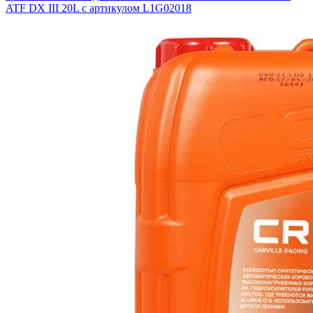
ATF DX III 20L с артикулом L1G02018