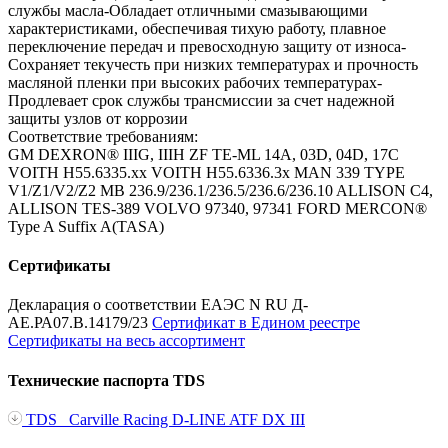
службы масла-Обладает отличными смазывающими
характеристиками, обеспечивая тихую работу, плавное
переключение передач и превосходную защиту от износа-
Сохраняет текучесть при низких температурах и прочность
масляной пленки при высоких рабочих температурах-
Продлевает срок службы трансмиссии за счет надежной
защиты узлов от коррозии
Соответствие требованиям:
GM DEXRON® IIIG, IIIH
ZF TE-ML 14A, 03D, 04D, 17C
VOITH H55.6335.xx
VOITH H55.6336.3x
MAN 339 TYPE
V1/Z1/V2/Z2
MB 236.9/236.1/236.5/236.6/236.10
ALLISON С4,
ALLISON TES-389
VOLVO 97340, 97341
FORD MERCON®
Type A Suffix A(TASA)
Сертификаты
Декларация о соответствии ЕАЭС N RU Д-
AE.РА07.В.14179/23
Сертификат в Едином реестре
Сертификаты на весь ассортимент
Технические паспорта TDS
TDS _Carville Racing D-LINE ATF DX III