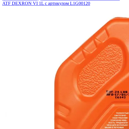
ATF DEXRON VI 1L с артикулом L1G00120