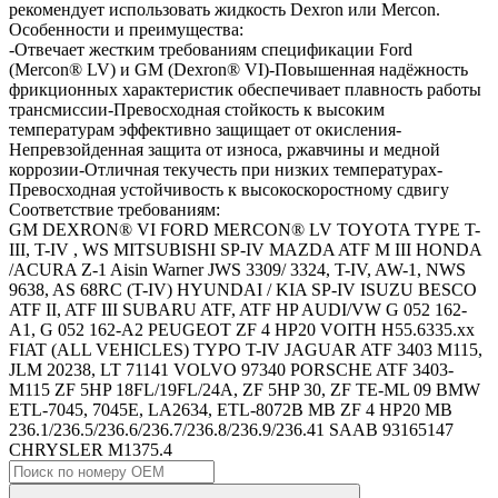
рекомендует использовать жидкость Dexron или Mercon.
Особенности и преимущества:
-Отвечает жестким требованиям спецификации Ford
(Mercon® LV) и GM (Dexron® VI)-Повышенная надёжность
фрикционных характеристик обеспечивает плавность работы
трансмиссии-Превосходная стойкость к высоким
температурам эффективно защищает от окисления-
Непревзойденная защита от износа, ржавчины и медной
коррозии-Отличная текучесть при низких температурах-
Превосходная устойчивость к высокоскоростному сдвигу
Соответствие требованиям:
GM DEXRON® VI
FORD MERCON® LV
TOYOTA TYPE T-
III, T-IV , WS
MITSUBISHI SP-IV
MAZDA ATF M III
HONDA
/ACURA Z-1
Aisin Warner JWS 3309/ 3324, T-IV, AW-1, NWS
9638, AS 68RC (T-IV)
HYUNDAI / KIA SP-IV
ISUZU BESCO
ATF II, ATF III
SUBARU ATF, ATF HP
AUDI/VW G 052 162-
A1, G 052 162-A2
PEUGEOT ZF 4 HP20
VOITH H55.6335.xx
FIAT (ALL VEHICLES) TYPO T-IV
JAGUAR ATF 3403 M115,
JLM 20238, LT 71141
VOLVO 97340
PORSCHE ATF 3403-
M115
ZF 5HP 18FL/19FL/24A, ZF 5HP 30, ZF TE-ML 09
BMW
ETL-7045, 7045E, LA2634, ETL-8072B
MB ZF 4 HP20
MB
236.1/236.5/236.6/236.7/236.8/236.9/236.41
SAAB 93165147
CHRYSLER M1375.4