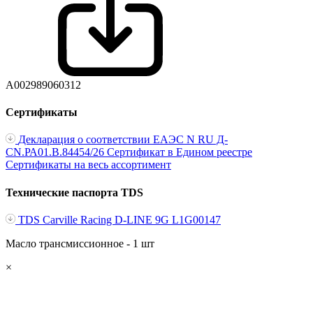
A002989060312
Сертификаты
Декларация о соответствии ЕАЭС N RU Д-
CN.РА01.В.84454/26
Сертификат в Едином реестре
Сертификаты на весь ассортимент
Технические паспорта TDS
TDS Carville Racing D-LINE 9G L1G00147
Масло трансмиссионное - 1 шт
×