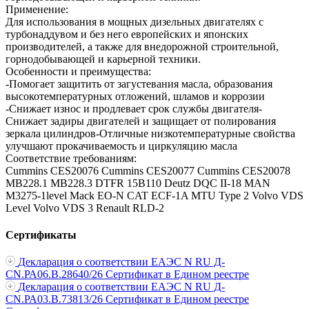
Применение:
Для использования в мощных дизельных двигателях с
турбонаддувом и без него европейских и японских
производителей, а также для внедорожной строительной,
горнодобывающей и карьерной техники.
Особенности и преимущества:
-Помогает защитить от загустевания масла, образования
высокотемпературных отложений, шламов и коррозии
-Снижает износ и продлевает срок службы двигателя-
Снижает задиры двигателей и защищает от полирования
зеркала цилиндров-Отличные низкотемпературные свойства
улучшают прокачиваемость и циркуляцию масла
Соответствие требованиям:
Cummins CES20076
Cummins CES20077
Cummins CES20078
MB228.1
MB228.3
DTFR 15B110
Deutz DQC II-18
MAN
M3275-1level
Mack EO-N
CAT ECF-1A
MTU Type 2
Volvo
VDS
Level
Volvo VDS 3
Renault RLD-2
Сертификаты
Декларация о соответствии ЕАЭС N RU Д-
CN.РА06.В.28640/26
Сертификат в Едином реестре
Декларация о соответствии ЕАЭС N RU Д-
CN.РА03.В.73813/26
Сертификат в Едином реестре