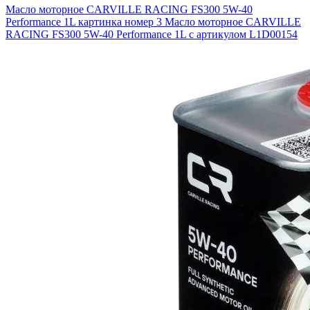
Масло моторное CARVILLE RACING FS300 5W-40
Performance 1L картинка номер 3
Масло моторное CARVILLE
RACING FS300 5W-40 Performance 1L с артикулом L1D00154