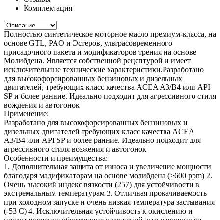
Комплектация
Полностью синтетическое моторное масло премиум-класса, на
основе GTL, PAO и Эстеров, ультрасовременного
присадочного пакета и модификаторов трения на основе
Молибдена. Является собственной рецептурой и имеет
исключительные технические характеристики.Разработано
для высокофорсированных бензиновых и дизельных
двигателей, требующих класс качества ACEA A3/B4 или API
SP и более ранние. Идеально подходит для агрессивного стиля
вождения и автогонок
Применение:
Разработано для высокофорсированных бензиновых и
дизельных двигателей требующих класс качества ACEA
A3/B4 или API SP и более ранние. Идеально подходит для
агрессивного стиля возжения и автогонок
Особенности и преимущества:
1. Дополнительная защита от износа и увеличение мощности
благодаря мадификаторам на основе молибдена (>600 ppm) 2.
Очень высокий индекс вязкости (257) для устойчивости в
экстремальным температурам 3. Отличная прокачиваемость
при холодном запуске и очень низкая температура застывания
(-53 C) 4. Исключительная устойчивость к окислению и
предотвращение образования отложений, что увеличивает