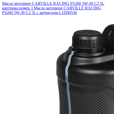
Масло моторное CARVILLE RACING FS200 5W-30 С2 5L
картинка номер 3
Масло моторное CARVILLE RACING
FS200 5W-30 С2 5L с артикулом L1D00536