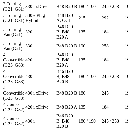
3 Touring
330 i xDrive
B48 B20 B
180 / 190
245 / 258
1
(G21, G81)
3 Touring
330 e Plug-in-
B48 B20
215
292
1
(G21, G81)
Hybrid
A, GC1
B46 B20
3 Touring
320 i
B, B48
135
184
1
Van (G21)
B20 A
3 Touring
330 i
B48 B20 B
190
258
1
Van (G21)
4
B46 B20
Convertible
420 i
B, B48
135
184
1
(G23, G83)
B20 A
4
B46 B20
Convertible
430 i
B, B48
180 / 190
245 / 258
1
(G23, G83)
B20 B
4
Convertible
430 i xDrive
B48 B20 B
180
245
1
(G23, G83)
4 Coupe
420 i xDrive
B48 B20 A
135
184
1
(G22, G82)
B46 B20
4 Coupe
430 i
B, B48
180 / 190
245 / 258
1
(G22, G82)
B20 B