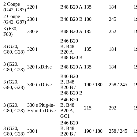
2 Coupe
220 i
B48 B20 A
135
184
1
(G42, G87)
2 Coupe
230 i
B48 B20 B
180
245
1
(G42, G87)
3 (F30,
330 e
B48 B20 A
185
252
1
F80)
B46 B20
3 (G20,
B, B48
320 i
135
184
1
G80, G28)
B20 A,
B48 B20 B
3 (G20,
320 i xDrive
B48 B20 A
135
184
1
G80, G28)
B46 B20
3 (G20,
B, B48
330 i xDrive
190 / 180
258 / 245
1
G80, G28)
B20 B /
B48 B20 B
B46 B20
3 (G20,
330 e Plug-in-
B, B48
215
292
1
G80, G28)
Hybrid xDrive
B20 A,
GC1
B46 B20
3 (G20,
B, B48
330 i
190 / 180
258 / 245
1
G80, G28)
B20 B /