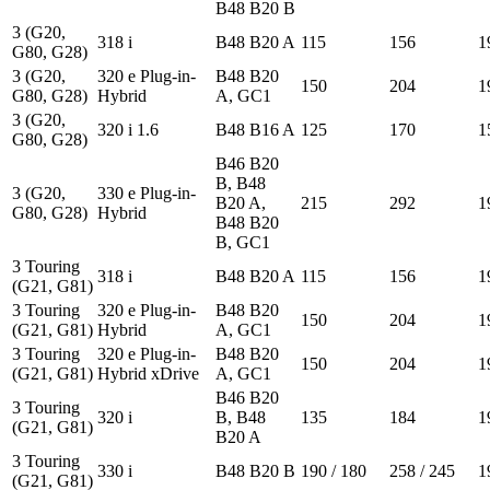
B48 B20 B
3 (G20,
318 i
B48 B20 A
115
156
1
G80, G28)
3 (G20,
320 e Plug-in-
B48 B20
150
204
1
G80, G28)
Hybrid
A, GC1
3 (G20,
320 i 1.6
B48 B16 A
125
170
1
G80, G28)
B46 B20
B, B48
3 (G20,
330 e Plug-in-
B20 A,
215
292
1
G80, G28)
Hybrid
B48 B20
B, GC1
3 Touring
318 i
B48 B20 A
115
156
1
(G21, G81)
3 Touring
320 e Plug-in-
B48 B20
150
204
1
(G21, G81)
Hybrid
A, GC1
3 Touring
320 e Plug-in-
B48 B20
150
204
1
(G21, G81)
Hybrid xDrive
A, GC1
B46 B20
3 Touring
320 i
B, B48
135
184
1
(G21, G81)
B20 A
3 Touring
330 i
B48 B20 B
190 / 180
258 / 245
1
(G21, G81)