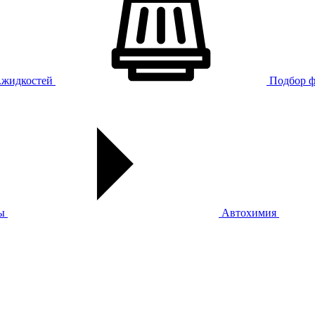
х.жидкостей
Подбор ф
ы
Автохимия