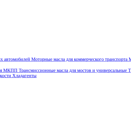
ых автомобилей
Моторные масла для коммерческого транспорта
М
для МКПП
Трансмиссионные масла для мостов и универсальные
Т
дкости
Хладагенты