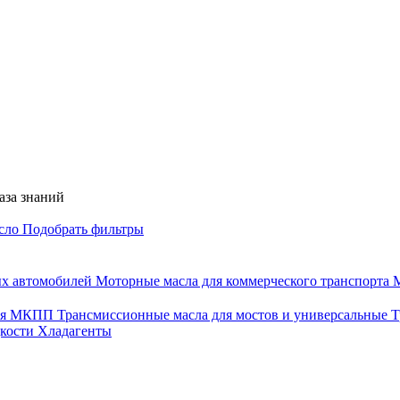
аза знаний
асло
Подобрать фильтры
ых автомобилей
Моторные масла для коммерческого транспорта
М
для МКПП
Трансмиссионные масла для мостов и универсальные
Т
дкости
Хладагенты