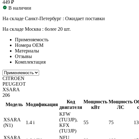
449 ₽
В наличии
На складе Санкт-Петербург :
Ожидает поставки
На складе Москва :
более 20 шт.
Применяемость
Номера ОЕМ
Материалы
Отзывы
Комплектация
CITROEN
PEUGEOT
XSARA
206
Код
Мощность
Мощность
О
Модель
Модификация
двигателя
кВт
ЛС
KFW
XSARA
(TU3JP),
1.4 i
55
75
13
(N1)
KFX
(TU3JP)
XSARA
NFU