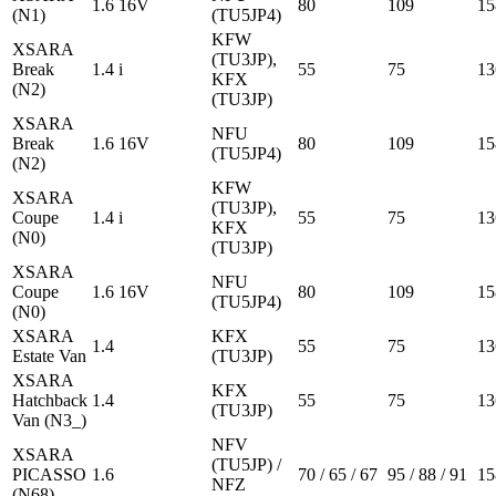
1.6 16V
80
109
15
(N1)
(TU5JP4)
KFW
XSARA
(TU3JP),
Break
1.4 i
55
75
13
KFX
(N2)
(TU3JP)
XSARA
NFU
Break
1.6 16V
80
109
15
(TU5JP4)
(N2)
KFW
XSARA
(TU3JP),
Coupe
1.4 i
55
75
13
KFX
(N0)
(TU3JP)
XSARA
NFU
Coupe
1.6 16V
80
109
15
(TU5JP4)
(N0)
XSARA
KFX
1.4
55
75
13
Estate Van
(TU3JP)
XSARA
KFX
Hatchback
1.4
55
75
13
(TU3JP)
Van (N3_)
NFV
XSARA
(TU5JP) /
PICASSO
1.6
70 / 65 / 67
95 / 88 / 91
15
NFZ
(N68)