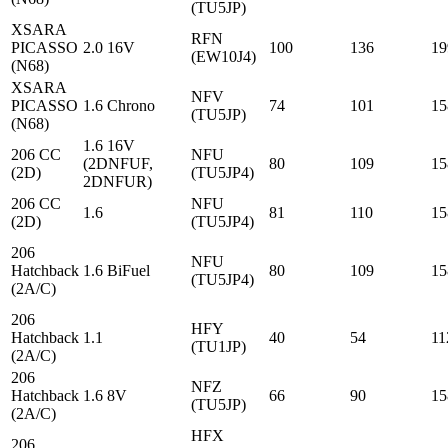
(TU5JP)
XSARA
RFN
PICASSO
2.0 16V
100
136
19
(EW10J4)
(N68)
XSARA
NFV
PICASSO
1.6 Chrono
74
101
15
(TU5JP)
(N68)
1.6 16V
206 CC
NFU
(2DNFUF,
80
109
15
(2D)
(TU5JP4)
2DNFUR)
206 CC
NFU
1.6
81
110
15
(2D)
(TU5JP4)
206
NFU
Hatchback
1.6 BiFuel
80
109
15
(TU5JP4)
(2A/C)
206
HFY
Hatchback
1.1
40
54
11
(TU1JP)
(2A/C)
206
NFZ
Hatchback
1.6 8V
66
90
15
(TU5JP)
(2A/C)
HFX
206