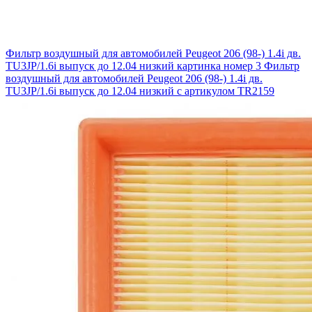
Фильтр воздушный для автомобилей Peugeot 206 (98-) 1.4i дв.
TU3JP/1.6i выпуск до 12.04 низкий картинка номер 3
Фильтр
воздушный для автомобилей Peugeot 206 (98-) 1.4i дв.
TU3JP/1.6i выпуск до 12.04 низкий с артикулом TR2159