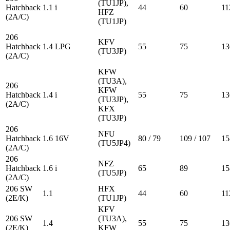
(TU1JP),
Hatchback
1.1 i
44
60
11
HFZ
(2A/C)
(TU1JP)
206
KFV
Hatchback
1.4 LPG
55
75
13
(TU3JP)
(2A/C)
KFW
(TU3A),
206
KFW
Hatchback
1.4 i
55
75
13
(TU3JP),
(2A/C)
KFX
(TU3JP)
206
NFU
Hatchback
1.6 16V
80 / 79
109 / 107
15
(TU5JP4)
(2A/C)
206
NFZ
Hatchback
1.6 i
65
89
15
(TU5JP)
(2A/C)
206 SW
HFX
1.1
44
60
11
(2E/K)
(TU1JP)
KFV
206 SW
(TU3A),
1.4
55
75
13
(2E/K)
KFW