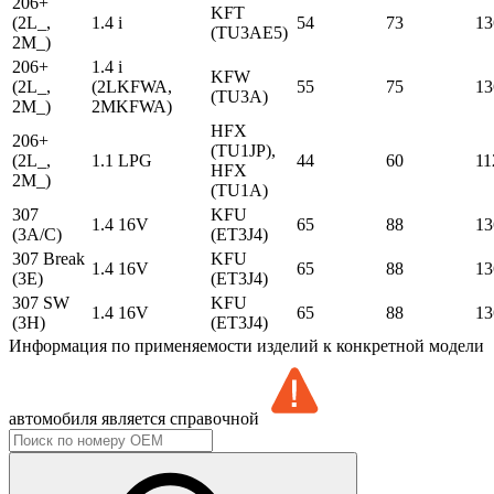
206+
KFT
(2L_,
1.4 i
54
73
13
(TU3AE5)
2M_)
206+
1.4 i
KFW
(2L_,
(2LKFWA,
55
75
13
(TU3A)
2M_)
2MKFWA)
HFX
206+
(TU1JP),
(2L_,
1.1 LPG
44
60
11
HFX
2M_)
(TU1A)
307
KFU
1.4 16V
65
88
13
(3A/C)
(ET3J4)
307 Break
KFU
1.4 16V
65
88
13
(3E)
(ET3J4)
307 SW
KFU
1.4 16V
65
88
13
(3H)
(ET3J4)
Информация по применяемости изделий к конкретной модели
автомобиля является справочной