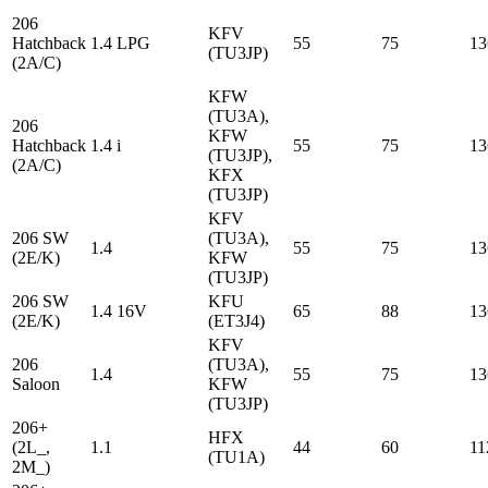
206
KFV
Hatchback
1.4 LPG
55
75
13
(TU3JP)
(2A/C)
KFW
(TU3A),
206
KFW
Hatchback
1.4 i
55
75
13
(TU3JP),
(2A/C)
KFX
(TU3JP)
KFV
206 SW
(TU3A),
1.4
55
75
13
(2E/K)
KFW
(TU3JP)
206 SW
KFU
1.4 16V
65
88
13
(2E/K)
(ET3J4)
KFV
206
(TU3A),
1.4
55
75
13
Saloon
KFW
(TU3JP)
206+
HFX
(2L_,
1.1
44
60
11
(TU1A)
2M_)