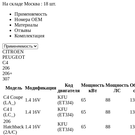
На складе Москва :
18 шт.
Применяемость
Номера ОЕМ
Материалы
Отзывы
Комплектация
CITROEN
PEUGEOT
C4
206
206+
307
Код
Мощность
Мощность
О
Модель
Модификация
двигателя
кВт
ЛС
C4 Coupe
KFU
1.4 16V
65
88
13
(LA_)
(ET3J4)
C4 I
KFU
1.4 16V
65
88
13
(LC_)
(ET3J4)
206
KFU
Hatchback
1.4 16V
65
88
13
(ET3J4)
(2A/C)