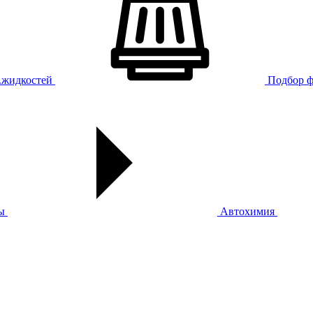
х.жидкостей
Подбор ф
ы
Автохимия