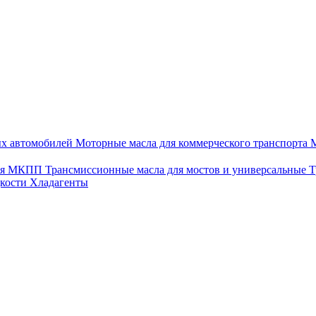
ых автомобилей
Моторные масла для коммерческого транспорта
М
для МКПП
Трансмиссионные масла для мостов и универсальные
Т
дкости
Хладагенты