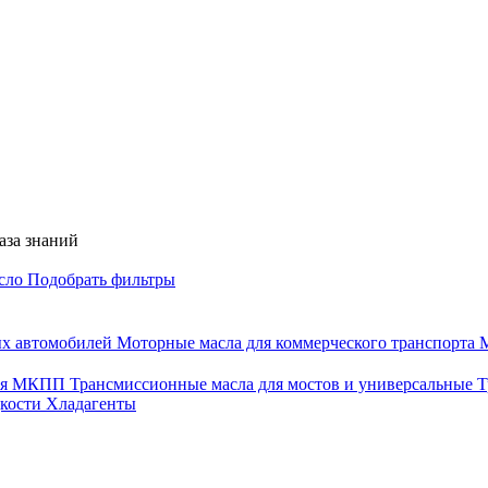
аза знаний
асло
Подобрать фильтры
ых автомобилей
Моторные масла для коммерческого транспорта
М
для МКПП
Трансмиссионные масла для мостов и универсальные
Т
дкости
Хладагенты