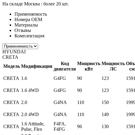
На складе Москва :
более 20 шт.
Применяемость
Номера ОЕМ
Материалы
Отзывы
Комплектация
HYUNDAI
CRETA
Код
Мощность
Мощность
Объ
Модель
Модификация
двигателя
кВт
ЛС
см
CRETA
1.6
G4FG
90
123
159
CRETA
1.6 4WD
G4FG
90
123
159
CRETA
2.0
G4NA
110
150
199
CRETA
2.0 4WD
G4NA
110
149
199
1.6 Attitude,
F4FA,
CRETA
96
130
159
Pulse, Flex
F4FG