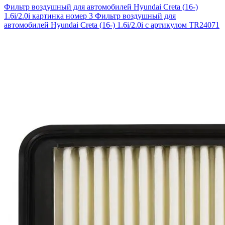
Фильтр воздушный для автомобилей Hyundai Creta (16-)
1.6i/2.0i картинка номер 3
Фильтр воздушный для
автомобилей Hyundai Creta (16-) 1.6i/2.0i с артикулом TR24071