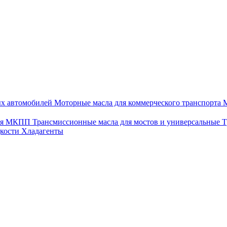
ых автомобилей
Моторные масла для коммерческого транспорта
М
для МКПП
Трансмиссионные масла для мостов и универсальные
Т
дкости
Хладагенты