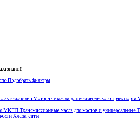
аза знаний
асло
Подобрать фильтры
ых автомобилей
Моторные масла для коммерческого транспорта
М
для МКПП
Трансмиссионные масла для мостов и универсальные
Т
дкости
Хладагенты