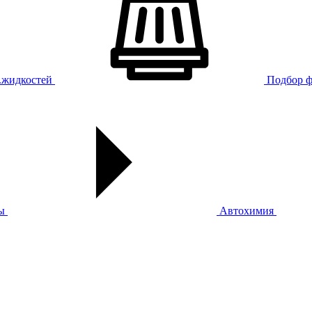
х.жидкостей
Подбор ф
ы
Автохимия