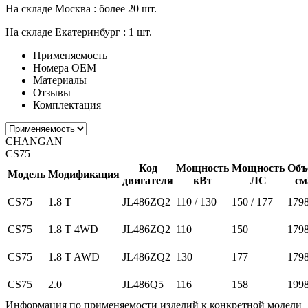
На складе Москва :
более 20 шт.
На складе Екатеринбург :
1 шт.
Применяемость
Номера ОЕМ
Материалы
Отзывы
Комплектация
CHANGAN
CS75
Код
Мощность
Мощность
Объ
Модель
Модификация
двигателя
кВт
ЛС
см
CS75
1.8 T
JL486ZQ2
110 / 130
150 / 177
179
CS75
1.8 T 4WD
JL486ZQ2
110
150
179
CS75
1.8 T AWD
JL486ZQ2
130
177
179
CS75
2.0
JL486Q5
116
158
199
Информация по применяемости изделий к конкретной модели