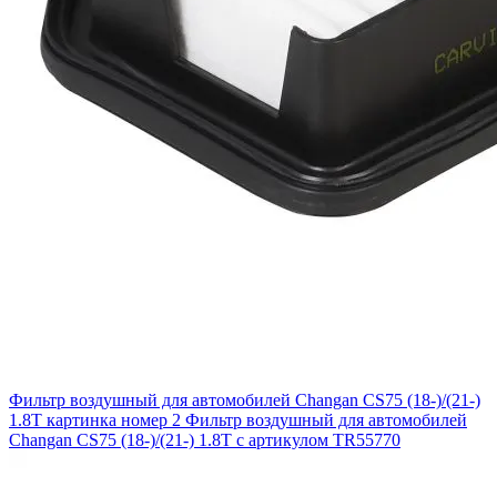
Фильтр воздушный для автомобилей Changan CS75 (18-)/(21-)
1.8T картинка номер 2
Фильтр воздушный для автомобилей
Changan CS75 (18-)/(21-) 1.8T с артикулом TR55770