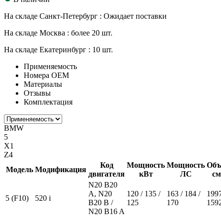
На складе Санкт-Петербург :
Ожидает поставки
На складе Москва :
более 20 шт.
На складе Екатеринбург :
10 шт.
Применяемость
Номера ОЕМ
Материалы
Отзывы
Комплектация
BMW
5
X1
Z4
Код
Мощность
Мощность
Объ
Модель
Модификация
двигателя
кВт
ЛС
см
N20 B20
A, N20
120 / 135 /
163 / 184 /
1997
5 (F10)
520 i
B20 B /
125
170
159
N20 B16 A