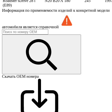
Roadster
sDrive 28 i
N20 B20 A
180
245
199
(E89)
Информация по применяемости изделий к конкретной модели
автомобиля является справочной
Скачать ОЕМ номера