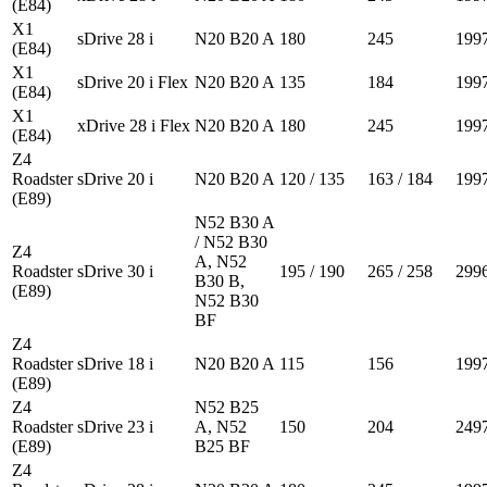
(E84)
X1
sDrive 28 i
N20 B20 A
180
245
199
(E84)
X1
sDrive 20 i Flex
N20 B20 A
135
184
199
(E84)
X1
xDrive 28 i Flex
N20 B20 A
180
245
199
(E84)
Z4
Roadster
sDrive 20 i
N20 B20 A
120 / 135
163 / 184
199
(E89)
N52 B30 A
/ N52 B30
Z4
A, N52
Roadster
sDrive 30 i
195 / 190
265 / 258
299
B30 B,
(E89)
N52 B30
BF
Z4
Roadster
sDrive 18 i
N20 B20 A
115
156
199
(E89)
Z4
N52 B25
Roadster
sDrive 23 i
A, N52
150
204
249
(E89)
B25 BF
Z4