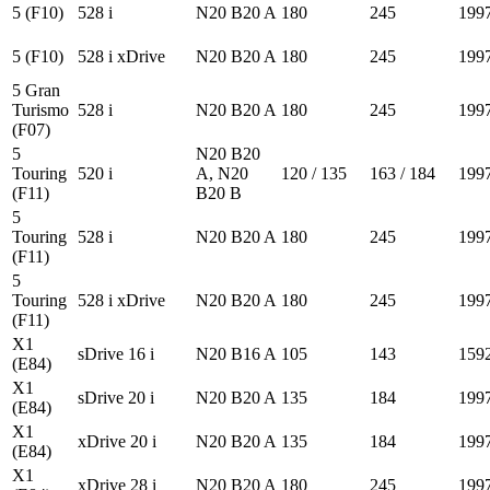
5 (F10)
528 i
N20 B20 A
180
245
199
5 (F10)
528 i xDrive
N20 B20 A
180
245
199
5 Gran
Turismo
528 i
N20 B20 A
180
245
199
(F07)
5
N20 B20
Touring
520 i
A, N20
120 / 135
163 / 184
199
(F11)
B20 B
5
Touring
528 i
N20 B20 A
180
245
199
(F11)
5
Touring
528 i xDrive
N20 B20 A
180
245
199
(F11)
X1
sDrive 16 i
N20 B16 A
105
143
159
(E84)
X1
sDrive 20 i
N20 B20 A
135
184
199
(E84)
X1
xDrive 20 i
N20 B20 A
135
184
199
(E84)
X1
xDrive 28 i
N20 B20 A
180
245
199