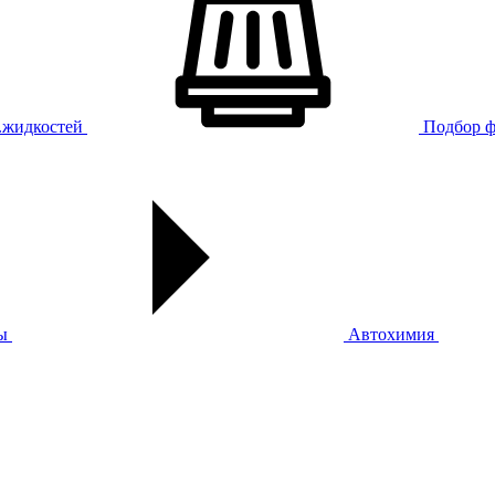
х.жидкостей
Подбор ф
ы
Автохимия