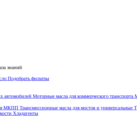
аза знаний
асло
Подобрать фильтры
ых автомобилей
Моторные масла для коммерческого транспорта
М
для МКПП
Трансмиссионные масла для мостов и универсальные
Т
дкости
Хладагенты