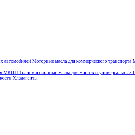
ых автомобилей
Моторные масла для коммерческого транспорта
М
для МКПП
Трансмиссионные масла для мостов и универсальные
Т
дкости
Хладагенты