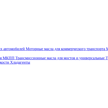
ых автомобилей
Моторные масла для коммерческого транспорта
М
для МКПП
Трансмиссионные масла для мостов и универсальные
Т
дкости
Хладагенты