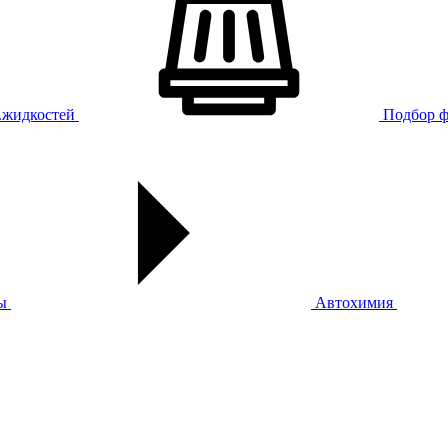
х.жидкостей
Подбор ф
ы
Автохимия