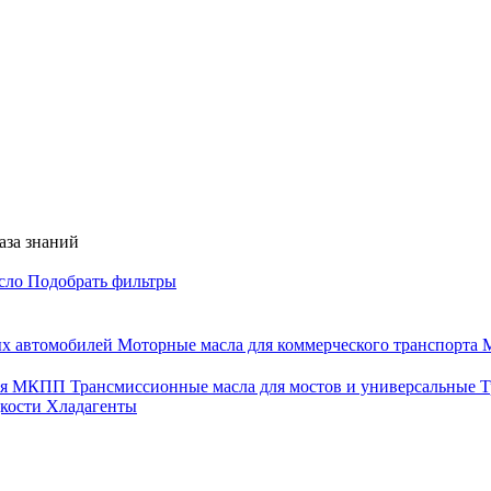
аза знаний
асло
Подобрать фильтры
ых автомобилей
Моторные масла для коммерческого транспорта
М
для МКПП
Трансмиссионные масла для мостов и универсальные
Т
дкости
Хладагенты