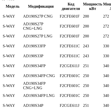
Код
Мощность
Мощ
Модель
Модификация
двигателя
кВт
S-WAY
AD190S27P CNG
F2CFE601F
200
272
AD190S27P
S-WAY
F2CFE601F
200
272
CNG+LNG
S-WAY
AD190S27P LNG
F2CFE601F
200
272
S-WAY
AD190S33FP
F2CFE611C
243
330
S-WAY
AD190S33P
F2CFE611C
243
330
S-WAY
AD190S34FP
F2CGE611J
251
340
S-WAY
AD190S34FP CNG
F2CFE601C
250
340
AD190S34FP
S-WAY
F2CFE601C
250
340
CNG+LNG
S-WAY
AD190S34FP LNG
F2CFE601C
250
340
S-WAY
AD190S34P
F2CGE611J
251
340