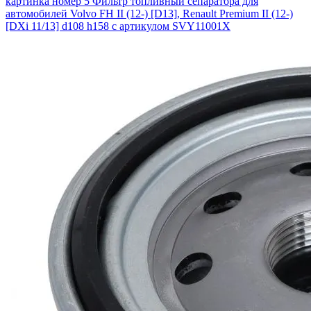
картинка номер 5
Фильтр топливный сепаратора для
автомобилей Volvo FH II (12-) [D13], Renault Premium II (12-)
[DXi 11/13] d108 h158 с артикулом SVY11001X