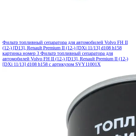
Фильтр топливный сепаратора для автомобилей Volvo FH II
(12-) [D13], Renault Premium II (12-) [DXi 11/13] d108 h158
картинка номер 3
Фильтр топливный сепаратора для
автомобилей Volvo FH II (12-) [D13], Renault Premium II (12-)
[DXi 11/13] d108 h158 с артикулом SVY11001X