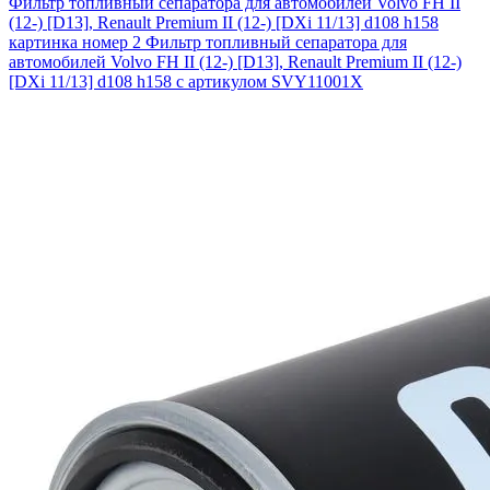
Фильтр топливный сепаратора для автомобилей Volvo FH II
(12-) [D13], Renault Premium II (12-) [DXi 11/13] d108 h158
картинка номер 2
Фильтр топливный сепаратора для
автомобилей Volvo FH II (12-) [D13], Renault Premium II (12-)
[DXi 11/13] d108 h158 с артикулом SVY11001X