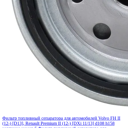
Фильтр топливный сепаратора для автомобилей Volvo FH II
(12-) [D13], Renault Premium II (12-) [DXi 11/13] d108 h158