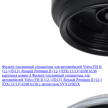
Фильтр топливный сепаратора для автомобилей Volvo FH II
(12-) [D13], Renault Premium II (12-) [DXi 11/13] d108 h158
картинка номер 4
Фильтр топливный сепаратора для
автомобилей Volvo FH II (12-) [D13], Renault Premium II (12-)
[DXi 11/13] d108 h158 с артикулом SVY11001X