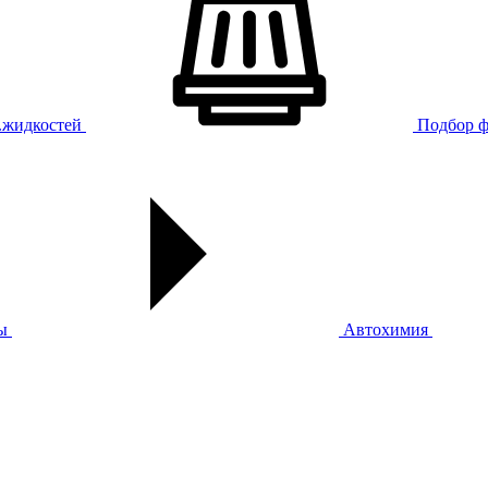
х.жидкостей
Подбор ф
ы
Автохимия