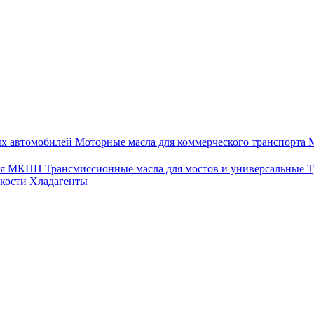
ых автомобилей
Моторные масла для коммерческого транспорта
М
для МКПП
Трансмиссионные масла для мостов и универсальные
Т
дкости
Хладагенты