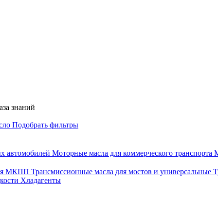
аза знаний
асло
Подобрать фильтры
ых автомобилей
Моторные масла для коммерческого транспорта
М
для МКПП
Трансмиссионные масла для мостов и универсальные
Т
дкости
Хладагенты