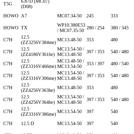
6.87D [MC07]
T5G
(D08)
HOWO
A7
MC07.34-50
245
333
WP10.380E53
HOWO
TX
280 / 254
380 / 345
/ MC07.35-50
12.5
C7H
MC13.48-50
353
480
(ZZ3256V384me)
12.5
MC13.54-50 /
C7H
397 / 353
540 / 480
(ZZ4186V361he)
MC13.48-50
12.5
MC13.48-50 /
C7H
353 / 397
480 / 540
(ZZ3316V466me)
MC13.54-50
12.5
MC13.54-50 /
C7H
397 / 353
540 / 480
(ZZ3316V306me)
MC13.48-50
12.5
C7H
MC13.48-50
353
480
(ZZ4256V363he)
12.5
MC13.54-50 /
C7H
397 / 353
540 / 480
(ZZ4256V364he)
MC13.48-50
12.5
C7H
MC13.54-50
397
540
(ZZ3316V386me)
C7H
12.5 D
MC13.54-50
397
540