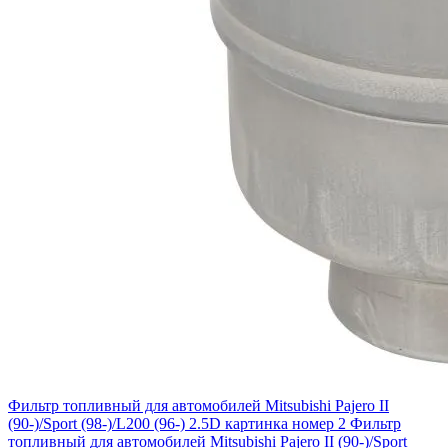
Фильтр топливный для автомобилей Mitsubishi Pajero II
(90-)/Sport (98-)/L200 (96-) 2.5D картинка номер 2
Фильтр
топливный для автомобилей Mitsubishi Pajero II (90-)/Sport