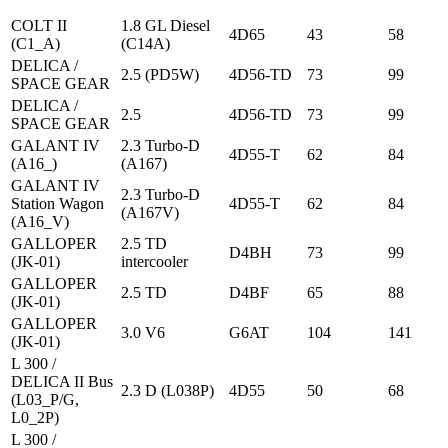
COLT II
1.8 GL Diesel
4D65
43
58
(C1_A)
(C14A)
DELICA /
2.5 (PD5W)
4D56-TD
73
99
SPACE GEAR
DELICA /
2.5
4D56-TD
73
99
SPACE GEAR
GALANT IV
2.3 Turbo-D
4D55-T
62
84
(A16_)
(A167)
GALANT IV
2.3 Turbo-D
Station Wagon
4D55-T
62
84
(A167V)
(A16_V)
GALLOPER
2.5 TD
D4BH
73
99
(JK-01)
intercooler
GALLOPER
2.5 TD
D4BF
65
88
(JK-01)
GALLOPER
3.0 V6
G6AT
104
141
(JK-01)
L 300 /
DELICA II Bus
2.3 D (L038P)
4D55
50
68
(L03_P/G,
L0_2P)
L 300 /