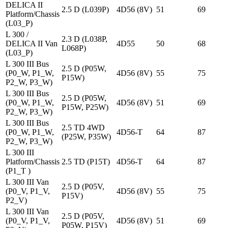
DELICA II
2.5 D (L039P)
4D56 (8V)
51
69
Platform/Chassis
(L03_P)
L 300 /
2.3 D (L038P,
DELICA II Van
4D55
50
68
L068P)
(L03_P)
L 300 III Bus
2.5 D (P05W,
(P0_W, P1_W,
4D56 (8V)
55
75
P15W)
P2_W, P3_W)
L 300 III Bus
2.5 D (P05W,
(P0_W, P1_W,
4D56 (8V)
51
69
P15W, P25W)
P2_W, P3_W)
L 300 III Bus
2.5 TD 4WD
(P0_W, P1_W,
4D56-T
64
87
(P25W, P35W)
P2_W, P3_W)
L 300 III
Platform/Chassis
2.5 TD (P15T)
4D56-T
64
87
(P1_T )
L 300 III Van
2.5 D (P05V,
(P0_V, P1_V,
4D56 (8V)
55
75
P15V)
P2_V)
L 300 III Van
2.5 D (P05V,
(P0_V, P1_V,
4D56 (8V)
51
69
P05W, P15V)