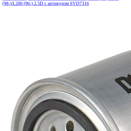
(98-)/L200 (96-) 2.5D с артикулом SVD7316