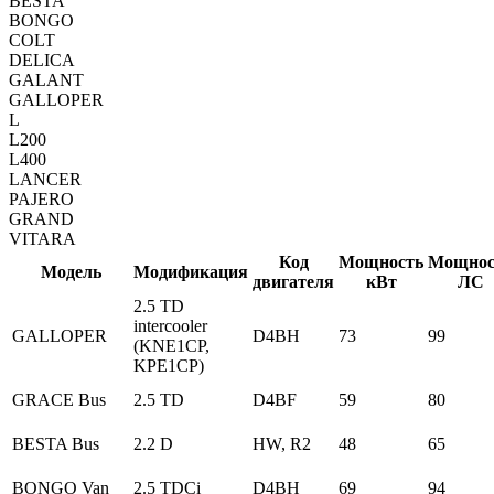
BESTA
BONGO
COLT
DELICA
GALANT
GALLOPER
L
L200
L400
LANCER
PAJERO
GRAND
VITARA
Код
Мощность
Мощнос
Модель
Модификация
двигателя
кВт
ЛС
2.5 TD
intercooler
GALLOPER
D4BH
73
99
(KNE1CP,
KPE1CP)
GRACE Bus
2.5 TD
D4BF
59
80
BESTA Bus
2.2 D
HW, R2
48
65
BONGO Van
2.5 TDCi
D4BH
69
94