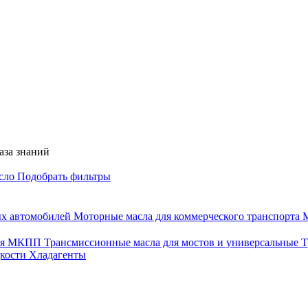
аза знаний
асло
Подобрать фильтры
ых автомобилей
Моторные масла для коммерческого транспорта
М
для МКПП
Трансмиссионные масла для мостов и универсальные
Т
дкости
Хладагенты