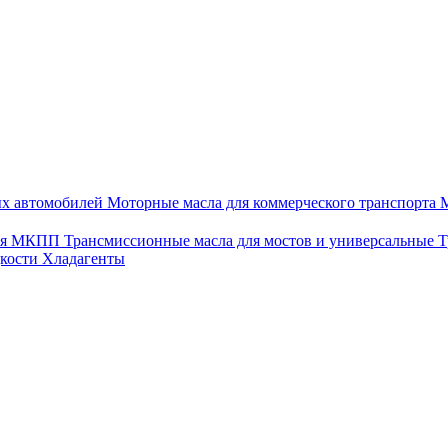
ых автомобилей
Моторные масла для коммерческого транспорта
М
для МКПП
Трансмиссионные масла для мостов и универсальные
Т
дкости
Хладагенты