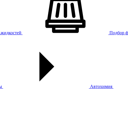
х.жидкостей
Подбор ф
ы
Автохимия