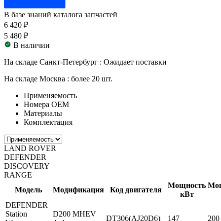
В базе знаний каталога запчастей
6 420 ₽
5 480 ₽
В наличии
На складе Санкт-Петербург :
Ожидает поставки
На складе Москва :
более 20 шт.
Применяемость
Номера ОЕМ
Материалы
Комплектация
LAND ROVER
DEFENDER
DISCOVERY
RANGE
Мощность
Мо
Модель
Модификация
Код двигателя
кВт
DEFENDER
Station
D200 MHEV
DT306(AJ20D6)
147
200