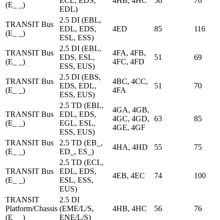
ECL, EDS,
4HB, 4HC
56
76
(E_ _)
EDL)
2.5 DI (EBL,
TRANSIT Bus
EDL, EDS,
4ED
85
116
(E_ _)
ESL, ESS)
2.5 DI (EBL,
TRANSIT Bus
4FA, 4FB,
EDS, ESL,
51
69
(E_ _)
4FC, 4FD
ESS, EUS)
2.5 DI (EBS,
TRANSIT Bus
4BC, 4CC,
EDS, EDL,
51
70
(E_ _)
4FA
ESS, EUS)
2.5 TD (EBL,
4GA, 4GB,
TRANSIT Bus
EDL, EDS,
4GC, 4GD,
63
85
(E_ _)
EGL, ESL,
4GE, 4GF
ESS, EUS)
TRANSIT Bus
2.5 TD (EB_,
4HA, 4HD
55
75
(E_ _)
ED_, ES_)
2.5 TD (ECL,
TRANSIT Bus
EDL, EDS,
4EB, 4EC
74
100
(E_ _)
ESL, ESS,
EUS)
TRANSIT
2.5 DI
Platform/Chassis
(EME/L/S,
4HB, 4HC
56
76
(E_ _)
ENE/L/S)