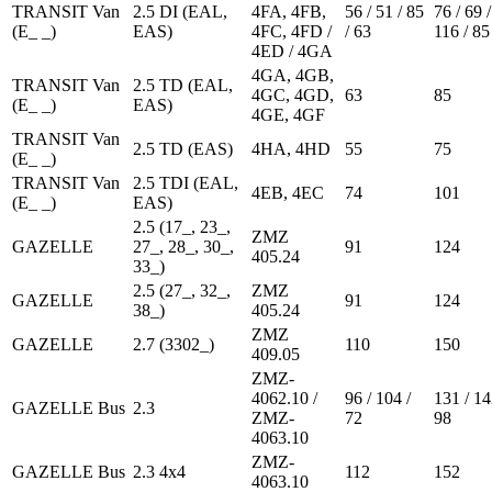
TRANSIT Van
2.5 DI (EAL,
4FA, 4FB,
56 / 51 / 85
76 / 69 /
(E_ _)
EAS)
4FC, 4FD /
/ 63
116 / 85
4ED / 4GA
4GA, 4GB,
TRANSIT Van
2.5 TD (EAL,
4GC, 4GD,
63
85
(E_ _)
EAS)
4GE, 4GF
TRANSIT Van
2.5 TD (EAS)
4HA, 4HD
55
75
(E_ _)
TRANSIT Van
2.5 TDI (EAL,
4EB, 4EC
74
101
(E_ _)
EAS)
2.5 (17_, 23_,
ZMZ
GAZELLE
27_, 28_, 30_,
91
124
405.24
33_)
2.5 (27_, 32_,
ZMZ
GAZELLE
91
124
38_)
405.24
ZMZ
GAZELLE
2.7 (3302_)
110
150
409.05
ZMZ-
4062.10 /
96 / 104 /
131 / 14
GAZELLE Bus
2.3
ZMZ-
72
98
4063.10
ZMZ-
GAZELLE Bus
2.3 4x4
112
152
4063.10