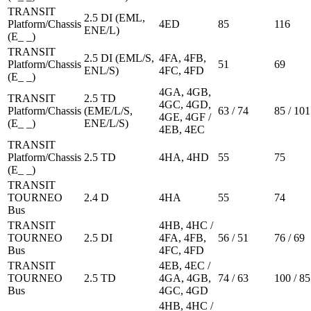
TRANSIT
2.5 DI (EML,
Platform/Chassis
4ED
85
116
ENE/L)
(E_ _)
TRANSIT
2.5 DI (EML/S,
4FA, 4FB,
Platform/Chassis
51
69
ENL/S)
4FC, 4FD
(E_ _)
4GA, 4GB,
TRANSIT
2.5 TD
4GC, 4GD,
Platform/Chassis
(EME/L/S,
63 / 74
85 / 101
4GE, 4GF /
(E_ _)
ENE/L/S)
4EB, 4EC
TRANSIT
Platform/Chassis
2.5 TD
4HA, 4HD
55
75
(E_ _)
TRANSIT
TOURNEO
2.4 D
4HA
55
74
Bus
TRANSIT
4HB, 4HC /
TOURNEO
2.5 DI
4FA, 4FB,
56 / 51
76 / 69
Bus
4FC, 4FD
TRANSIT
4EB, 4EC /
TOURNEO
2.5 TD
4GA, 4GB,
74 / 63
100 / 85
Bus
4GC, 4GD
4HB, 4HC /