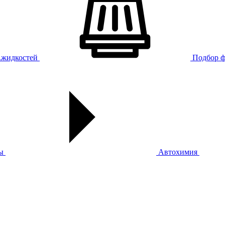
х.жидкостей
Подбор ф
ы
Автохимия