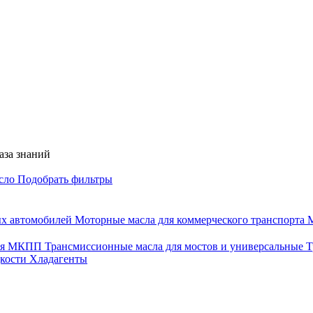
аза знаний
асло
Подобрать фильтры
ых автомобилей
Моторные масла для коммерческого транспорта
М
для МКПП
Трансмиссионные масла для мостов и универсальные
Т
дкости
Хладагенты