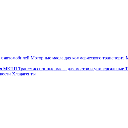
ых автомобилей
Моторные масла для коммерческого транспорта
М
для МКПП
Трансмиссионные масла для мостов и универсальные
Т
дкости
Хладагенты