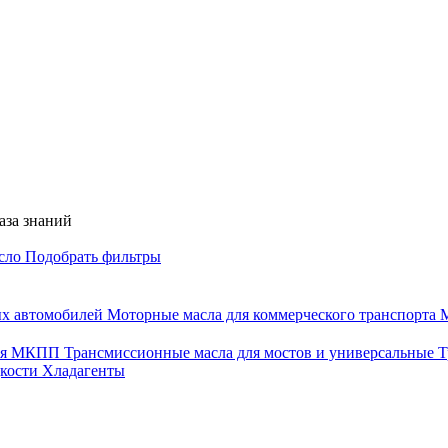
аза знаний
асло
Подобрать фильтры
ых автомобилей
Моторные масла для коммерческого транспорта
М
для МКПП
Трансмиссионные масла для мостов и универсальные
Т
дкости
Хладагенты