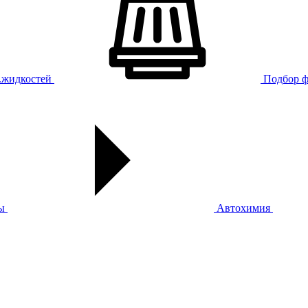
х.жидкостей
Подбор ф
ы
Автохимия