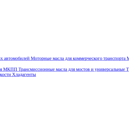
ых автомобилей
Моторные масла для коммерческого транспорта
М
для МКПП
Трансмиссионные масла для мостов и универсальные
Т
дкости
Хладагенты