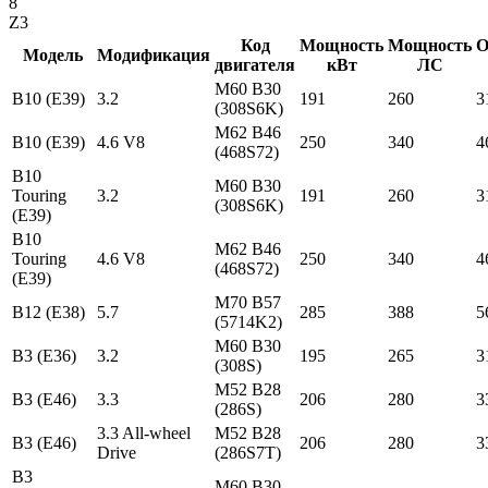
8
Z3
Код
Мощность
Мощность
О
Модель
Модификация
двигателя
кВт
ЛС
M60 B30
B10 (E39)
3.2
191
260
3
(308S6K)
M62 B46
B10 (E39)
4.6 V8
250
340
4
(468S72)
B10
M60 B30
Touring
3.2
191
260
3
(308S6K)
(E39)
B10
M62 B46
Touring
4.6 V8
250
340
4
(468S72)
(E39)
M70 B57
B12 (E38)
5.7
285
388
5
(5714K2)
M60 B30
B3 (E36)
3.2
195
265
3
(308S)
M52 B28
B3 (E46)
3.3
206
280
3
(286S)
3.3 All-wheel
M52 B28
B3 (E46)
206
280
3
Drive
(286S7T)
B3
M60 B30