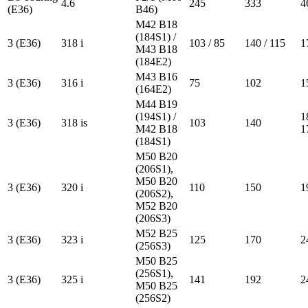
4.6
245
333
4
(E36)
B46)
M42 B18
(184S1) /
3 (E36)
318 i
103 / 85
140 / 115
1
M43 B18
(184E2)
M43 B16
3 (E36)
316 i
75
102
1
(164E2)
M44 B19
(194S1) /
1
3 (E36)
318 is
103
140
M42 B18
1
(184S1)
M50 B20
(206S1),
M50 B20
3 (E36)
320 i
110
150
1
(206S2),
M52 B20
(206S3)
M52 B25
3 (E36)
323 i
125
170
2
(256S3)
M50 B25
(256S1),
3 (E36)
325 i
141
192
2
M50 B25
(256S2)