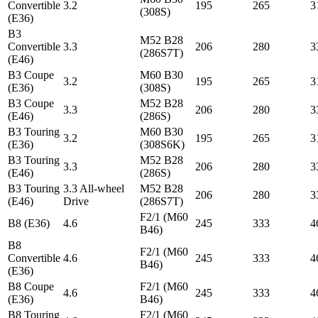
Convertible
3.2
195
265
3
(308S)
(E36)
B3
M52 B28
Convertible
3.3
206
280
3
(286S7T)
(E46)
B3 Coupe
M60 B30
3.2
195
265
3
(E36)
(308S)
B3 Coupe
M52 B28
3.3
206
280
3
(E46)
(286S)
B3 Touring
M60 B30
3.2
195
265
3
(E36)
(308S6K)
B3 Touring
M52 B28
3.3
206
280
3
(E46)
(286S)
B3 Touring
3.3 All-wheel
M52 B28
206
280
3
(E46)
Drive
(286S7T)
F2/1 (M60
B8 (E36)
4.6
245
333
4
B46)
B8
F2/1 (M60
Convertible
4.6
245
333
4
B46)
(E36)
B8 Coupe
F2/1 (M60
4.6
245
333
4
(E36)
B46)
B8 Touring
F2/1 (M60