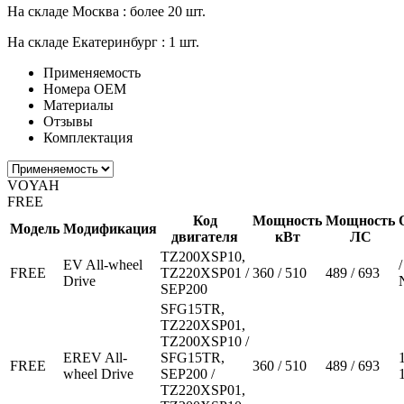
На складе Москва :
более 20 шт.
На складе Екатеринбург :
1 шт.
Применяемость
Номера ОЕМ
Материалы
Отзывы
Комплектация
VOYAH
FREE
Код
Мощность
Мощность
Модель
Модификация
двигателя
кВт
ЛС
TZ200XSP10,
EV All-wheel
/
FREE
TZ220XSP01 /
360 / 510
489 / 693
Drive
SEP200
SFG15TR,
TZ220XSP01,
TZ200XSP10 /
EREV All-
SFG15TR,
FREE
360 / 510
489 / 693
wheel Drive
SEP200 /
TZ220XSP01,