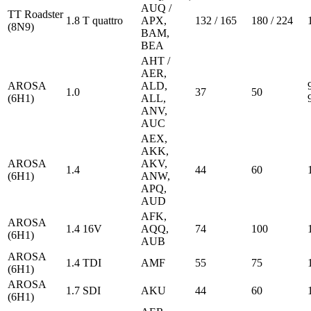
AUQ /
TT Roadster
1.8 T quattro
APX,
132 / 165
180 / 224
(8N9)
BAM,
BEA
AHT /
AER,
AROSA
ALD,
1.0
37
50
(6H1)
ALL,
ANV,
AUC
AEX,
AKK,
AROSA
AKV,
1.4
44
60
(6H1)
ANW,
APQ,
AUD
AFK,
AROSA
1.4 16V
AQQ,
74
100
(6H1)
AUB
AROSA
1.4 TDI
AMF
55
75
(6H1)
AROSA
1.7 SDI
AKU
44
60
(6H1)