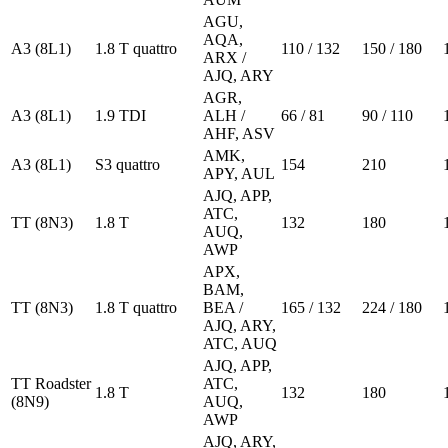
AGU,
AQA,
A3 (8L1)
1.8 T quattro
110 / 132
150 / 180
ARX /
AJQ, ARY
AGR,
A3 (8L1)
1.9 TDI
ALH /
66 / 81
90 / 110
AHF, ASV
AMK,
A3 (8L1)
S3 quattro
154
210
APY, AUL
AJQ, APP,
ATC,
TT (8N3)
1.8 T
132
180
AUQ,
AWP
APX,
BAM,
TT (8N3)
1.8 T quattro
BEA /
165 / 132
224 / 180
AJQ, ARY,
ATC, AUQ
AJQ, APP,
TT Roadster
ATC,
1.8 T
132
180
(8N9)
AUQ,
AWP
AJQ, ARY,