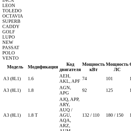
INCA
LEON
TOLEDO
OCTAVIA
SUPERB
CADDY
GOLF
LUPO
NEW
PASSAT
POLO
VENTO
Код
Мощность
Мощность
Модель
Модификация
двигателя
кВт
ЛС
AEH,
A3 (8L1)
1.6
74
101
AKL, APF
AGN,
A3 (8L1)
1.8
92
125
APG
AJQ, APP,
ARY,
AUQ /
A3 (8L1)
1.8 T
AGU,
132 / 110
180 / 150
AQA,
ARZ,
AUM