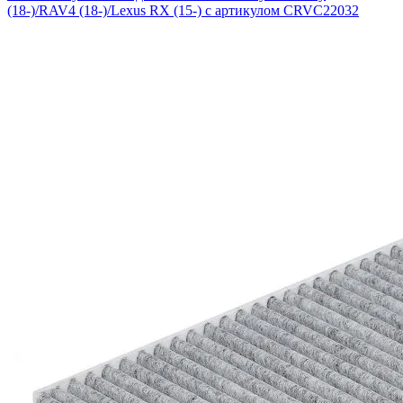
(18-)/RAV4 (18-)/Lexus RX (15-) с артикулом CRVC22032