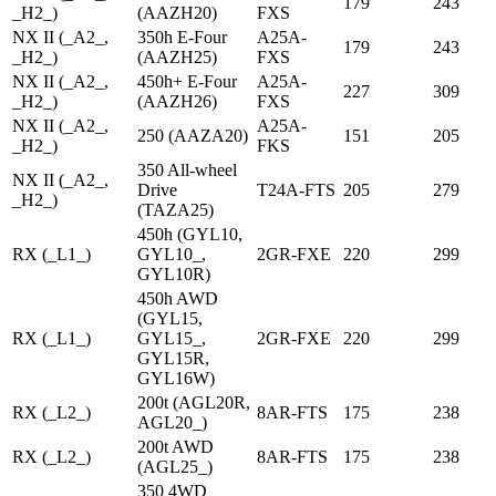
179
243
_H2_)
(AAZH20)
FXS
NX II (_A2_,
350h E-Four
A25A-
179
243
_H2_)
(AAZH25)
FXS
NX II (_A2_,
450h+ E-Four
A25A-
227
309
_H2_)
(AAZH26)
FXS
NX II (_A2_,
A25A-
250 (AAZA20)
151
205
_H2_)
FKS
350 All-wheel
NX II (_A2_,
Drive
T24A-FTS
205
279
_H2_)
(TAZA25)
450h (GYL10,
RX (_L1_)
GYL10_,
2GR-FXE
220
299
GYL10R)
450h AWD
(GYL15,
RX (_L1_)
GYL15_,
2GR-FXE
220
299
GYL15R,
GYL16W)
200t (AGL20R,
RX (_L2_)
8AR-FTS
175
238
AGL20_)
200t AWD
RX (_L2_)
8AR-FTS
175
238
(AGL25_)
350 4WD