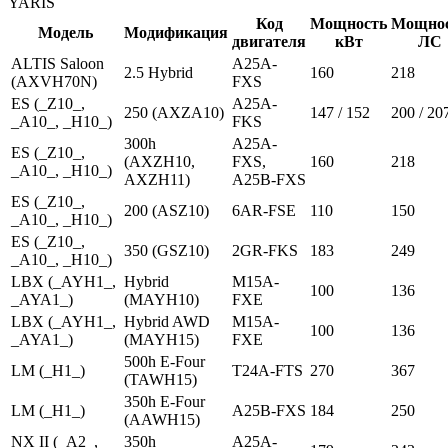
YARIS
Код
Мощность
Мощно
Модель
Модификация
двигателя
кВт
ЛС
ALTIS Saloon
A25A-
2.5 Hybrid
160
218
(AXVH70N)
FXS
ES (_Z10_,
A25A-
250 (AXZA10)
147 / 152
200 / 20
_A10_, _H10_)
FKS
300h
A25A-
ES (_Z10_,
(AXZH10,
FXS,
160
218
_A10_, _H10_)
AXZH11)
A25B-FXS
ES (_Z10_,
200 (ASZ10)
6AR-FSE
110
150
_A10_, _H10_)
ES (_Z10_,
350 (GSZ10)
2GR-FKS
183
249
_A10_, _H10_)
LBX (_AYH1_,
Hybrid
M15A-
100
136
_AYA1_)
(MAYH10)
FXE
LBX (_AYH1_,
Hybrid AWD
M15A-
100
136
_AYA1_)
(MAYH15)
FXE
500h E-Four
LM (_H1_)
T24A-FTS
270
367
(TAWH15)
350h E-Four
LM (_H1_)
A25B-FXS
184
250
(AAWH15)
NX II (_A2_,
350h
A25A-