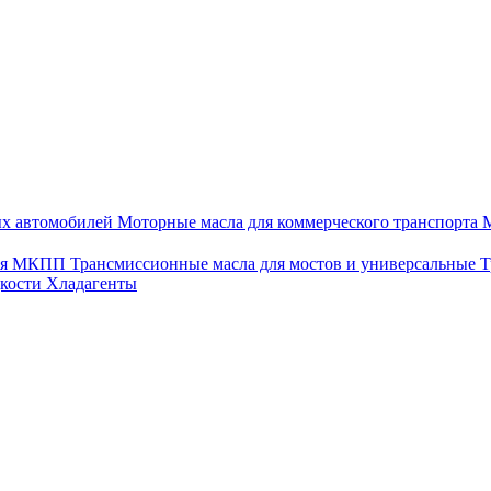
ых автомобилей
Моторные масла для коммерческого транспорта
М
для МКПП
Трансмиссионные масла для мостов и универсальные
Т
дкости
Хладагенты