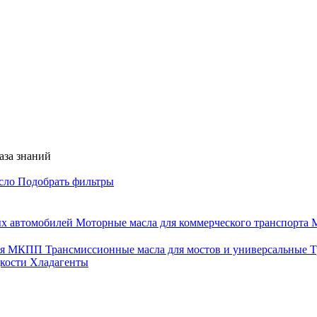
аза знаний
асло
Подобрать фильтры
ых автомобилей
Моторные масла для коммерческого транспорта
М
для МКПП
Трансмиссионные масла для мостов и универсальные
Т
дкости
Хладагенты