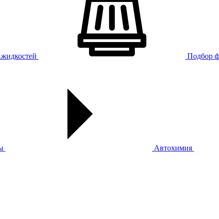
х.жидкостей
Подбор ф
ы
Автохимия