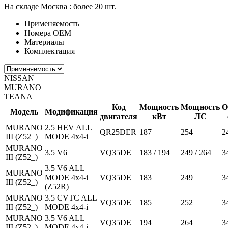
На складе Москва :
более 20 шт.
Применяемость
Номера ОЕМ
Материалы
Комплектация
NISSAN
MURANO
TEANA
Код
Мощность
Мощность
О
Модель
Модификация
двигателя
кВт
ЛС
MURANO
2.5 HEV ALL
QR25DER
187
254
2
III (Z52_)
MODE 4x4-i
MURANO
3.5 V6
VQ35DE
183 / 194
249 / 264
3
III (Z52_)
3.5 V6 ALL
MURANO
MODE 4x4-i
VQ35DE
183
249
3
III (Z52_)
(Z52R)
MURANO
3.5 CVTC ALL
VQ35DE
185
252
3
III (Z52_)
MODE 4x4-i
MURANO
3.5 V6 ALL
VQ35DE
194
264
3
III (Z52_)
MODE 4x4-i