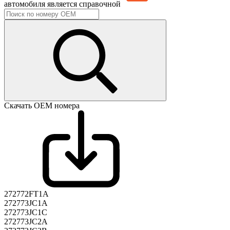
автомобиля является справочной
Скачать ОЕМ номера
272772FT1A
272773JC1A
272773JC1C
272773JC2A