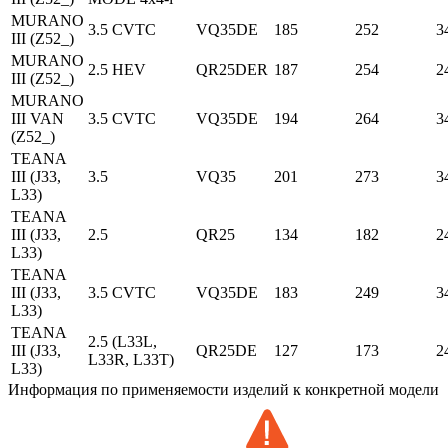
MURANO
3.5 CVTC
VQ35DE
185
252
3
III (Z52_)
MURANO
2.5 HEV
QR25DER
187
254
2
III (Z52_)
MURANO
III VAN
3.5 CVTC
VQ35DE
194
264
3
(Z52_)
TEANA
III (J33,
3.5
VQ35
201
273
3
L33)
TEANA
III (J33,
2.5
QR25
134
182
2
L33)
TEANA
III (J33,
3.5 CVTC
VQ35DE
183
249
3
L33)
TEANA
2.5 (L33L,
III (J33,
QR25DE
127
173
2
L33R, L33T)
L33)
Информация по применяемости изделий к конкретной модели