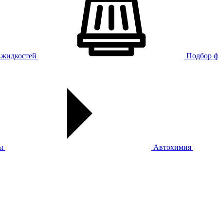
х.жидкостей
Подбор ф
ы
Автохимия