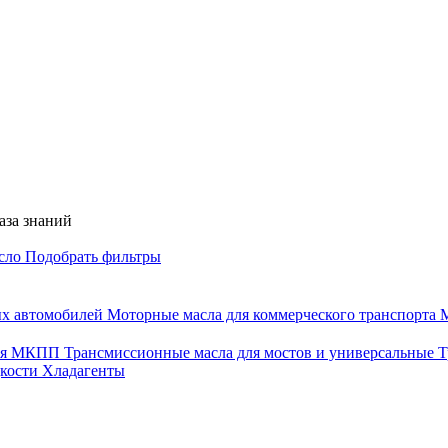
аза знаний
асло
Подобрать фильтры
ых автомобилей
Моторные масла для коммерческого транспорта
М
для МКПП
Трансмиссионные масла для мостов и универсальные
Т
дкости
Хладагенты