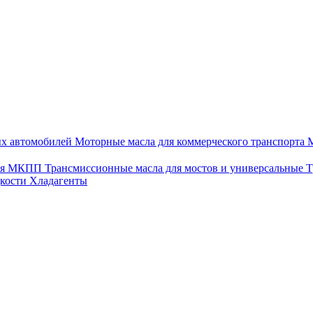
ых автомобилей
Моторные масла для коммерческого транспорта
М
для МКПП
Трансмиссионные масла для мостов и универсальные
Т
дкости
Хладагенты