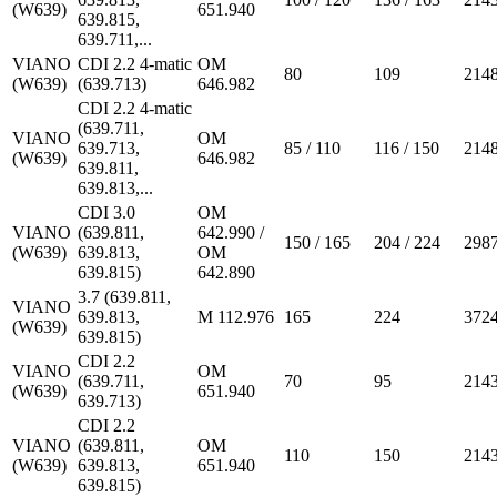
(W639)
651.940
639.815,
639.711,...
VIANO
CDI 2.2 4-matic
OM
80
109
214
(W639)
(639.713)
646.982
CDI 2.2 4-matic
(639.711,
VIANO
OM
639.713,
85 / 110
116 / 150
214
(W639)
646.982
639.811,
639.813,...
CDI 3.0
OM
VIANO
(639.811,
642.990 /
150 / 165
204 / 224
298
(W639)
639.813,
OM
639.815)
642.890
3.7 (639.811,
VIANO
639.813,
M 112.976
165
224
372
(W639)
639.815)
CDI 2.2
VIANO
OM
(639.711,
70
95
214
(W639)
651.940
639.713)
CDI 2.2
VIANO
(639.811,
OM
110
150
214
(W639)
639.813,
651.940
639.815)