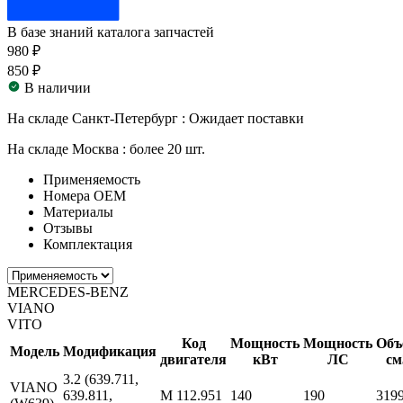
В базе знаний каталога запчастей
980 ₽
850 ₽
В наличии
На складе Санкт-Петербург :
Ожидает поставки
На складе Москва :
более 20 шт.
Применяемость
Номера ОЕМ
Материалы
Отзывы
Комплектация
MERCEDES-BENZ
VIANO
VITO
Код
Мощность
Мощность
Объ
Модель
Модификация
двигателя
кВт
ЛС
см
3.2 (639.711,
VIANO
639.811,
M 112.951
140
190
319