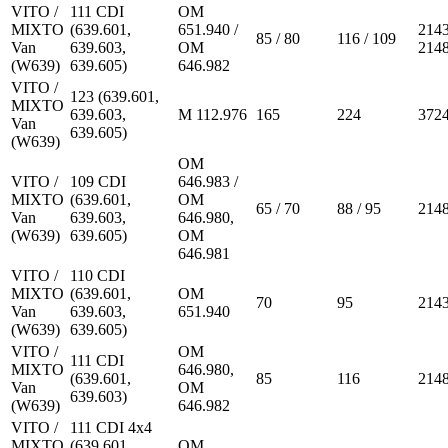
VITO /
111 CDI
OM
MIXTO
(639.601,
651.940 /
2143
85 / 80
116 / 109
Van
639.603,
OM
214
(W639)
639.605)
646.982
VITO /
123 (639.601,
MIXTO
639.603,
M 112.976
165
224
372
Van
639.605)
(W639)
OM
VITO /
109 CDI
646.983 /
MIXTO
(639.601,
OM
65 / 70
88 / 95
214
Van
639.603,
646.980,
(W639)
639.605)
OM
646.981
VITO /
110 CDI
MIXTO
(639.601,
OM
70
95
214
Van
639.603,
651.940
(W639)
639.605)
VITO /
OM
111 CDI
MIXTO
646.980,
(639.601,
85
116
214
Van
OM
639.603)
(W639)
646.982
VITO /
111 CDI 4x4
MIXTO
(639.601,
OM