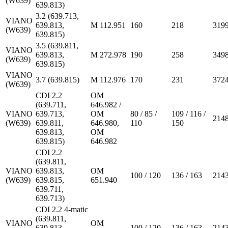
(W639)
639.813)
3.2 (639.713,
VIANO
639.813,
M 112.951
160
218
319
(W639)
639.815)
3.5 (639.811,
VIANO
639.813,
M 272.978
190
258
349
(W639)
639.815)
VIANO
3.7 (639.815)
M 112.976
170
231
372
(W639)
CDI 2.2
OM
(639.711,
646.982 /
VIANO
639.713,
OM
80 / 85 /
109 / 116 /
214
(W639)
639.811,
646.980,
110
150
639.813,
OM
639.815)
646.982
CDI 2.2
(639.811,
VIANO
639.813,
OM
100 / 120
136 / 163
214
(W639)
639.815,
651.940
639.711,
639.713)
CDI 2.2 4-matic
(639.811,
VIANO
OM
639.813,
100 / 120
136 / 163
214