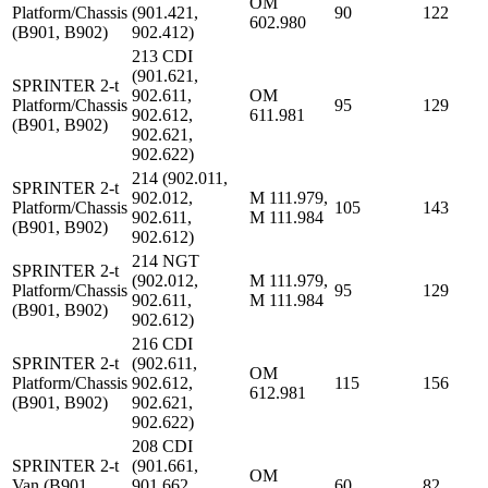
OM
Platform/Chassis
(901.421,
90
122
602.980
(B901, B902)
902.412)
213 CDI
(901.621,
SPRINTER 2-t
902.611,
OM
Platform/Chassis
95
129
902.612,
611.981
(B901, B902)
902.621,
902.622)
214 (902.011,
SPRINTER 2-t
902.012,
M 111.979,
Platform/Chassis
105
143
902.611,
M 111.984
(B901, B902)
902.612)
214 NGT
SPRINTER 2-t
(902.012,
M 111.979,
Platform/Chassis
95
129
902.611,
M 111.984
(B901, B902)
902.612)
216 CDI
SPRINTER 2-t
(902.611,
OM
Platform/Chassis
902.612,
115
156
612.981
(B901, B902)
902.621,
902.622)
208 CDI
SPRINTER 2-t
(901.661,
OM
Van (B901,
901.662,
60
82