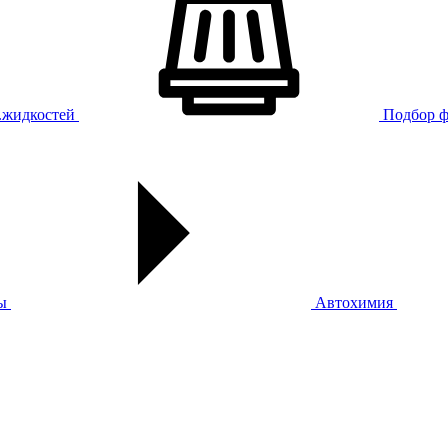
х.жидкостей
Подбор ф
ы
Автохимия