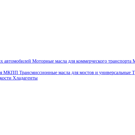
ых автомобилей
Моторные масла для коммерческого транспорта
М
для МКПП
Трансмиссионные масла для мостов и универсальные
Т
дкости
Хладагенты