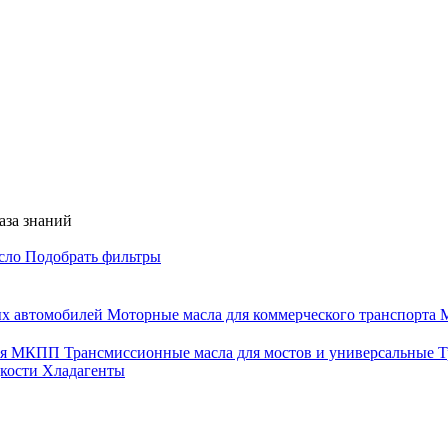
аза знаний
асло
Подобрать фильтры
ых автомобилей
Моторные масла для коммерческого транспорта
М
для МКПП
Трансмиссионные масла для мостов и универсальные
Т
дкости
Хладагенты