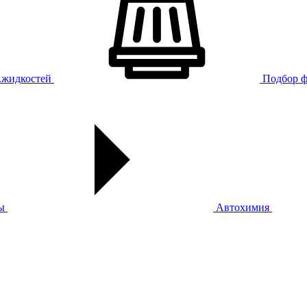
х.жидкостей
Подбор ф
ы
Автохимия