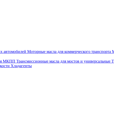
ых автомобилей
Моторные масла для коммерческого транспорта
М
для МКПП
Трансмиссионные масла для мостов и универсальные
Т
дкости
Хладагенты