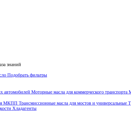
аза знаний
асло
Подобрать фильтры
ых автомобилей
Моторные масла для коммерческого транспорта
М
для МКПП
Трансмиссионные масла для мостов и универсальные
Т
дкости
Хладагенты