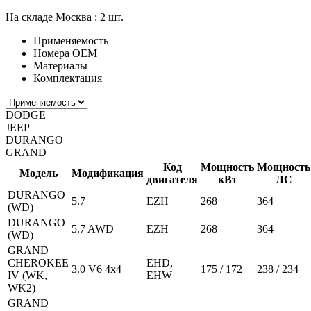
На складе Москва :
2 шт.
Применяемость
Номера ОЕМ
Материалы
Комплектация
DODGE
JEEP
DURANGO
GRAND
Код
Мощность
Мощность
Модель
Модификация
двигателя
кВт
ЛС
DURANGO
5.7
EZH
268
364
(WD)
DURANGO
5.7 AWD
EZH
268
364
(WD)
GRAND
CHEROKEE
EHD,
3.0 V6 4x4
175 / 172
238 / 234
IV (WK,
EHW
WK2)
GRAND