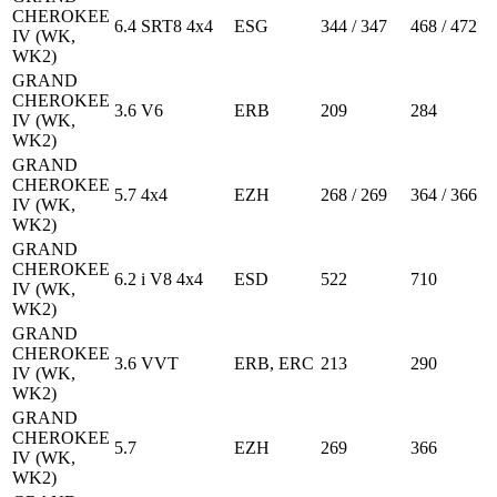
CHEROKEE
6.4 SRT8 4x4
ESG
344 / 347
468 / 472
IV (WK,
WK2)
GRAND
CHEROKEE
3.6 V6
ERB
209
284
IV (WK,
WK2)
GRAND
CHEROKEE
5.7 4x4
EZH
268 / 269
364 / 366
IV (WK,
WK2)
GRAND
CHEROKEE
6.2 i V8 4x4
ESD
522
710
IV (WK,
WK2)
GRAND
CHEROKEE
3.6 VVT
ERB, ERC
213
290
IV (WK,
WK2)
GRAND
CHEROKEE
5.7
EZH
269
366
IV (WK,
WK2)